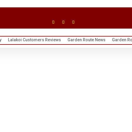
y
Lalakoi Customers Reviews
Garden Route News
Garden Ro