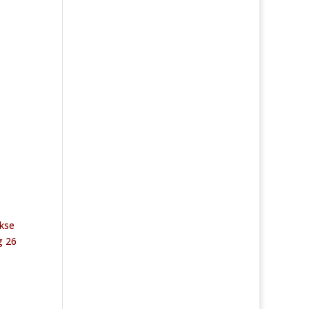
ikse
g 26